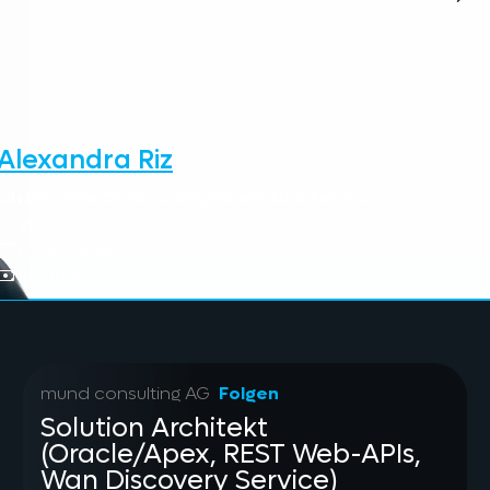
Alexandra Riz
Ich bin eine Outsourcing-Dienstleisterin...
Worb
01. März 2025
80,00 €
mund consulting AG
Folgen
Solution Architekt
(Oracle/Apex, REST Web-APIs,
Wan Discovery Service)