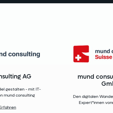
sulting AG
mund consul
Gm
el gestalten - mit IT-
n mund consulting
Den digitalen Wandel
Expert*innen von
Erfahren