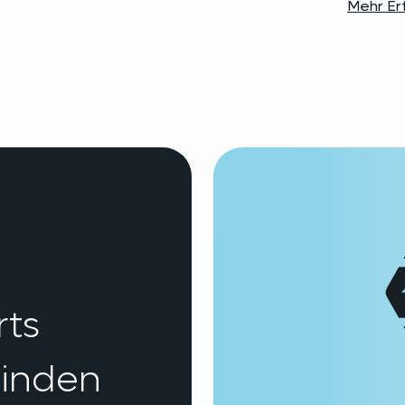
Mehr Er
rts
binden